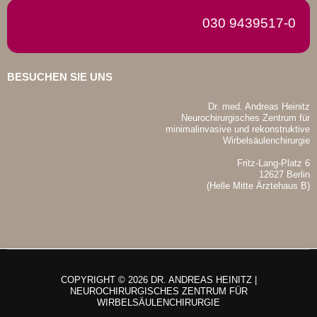
030 9439517-0
BESUCHEN SIE UNS
Dr. med. Andreas Heinitz
Neurochirurgisches Zentrum für
minimalinvasive und rekonstruktive
Wirbelsäulenchirurgie
Fritz-Lang-Platz 6
12627 Berlin
(Helle Mitte Ärztehaus B)
COPYRIGHT © 2026 DR. ANDREAS HEINITZ |
NEUROCHIRURGISCHES ZENTRUM FÜR
WIRBELSÄULENCHIRURGIE