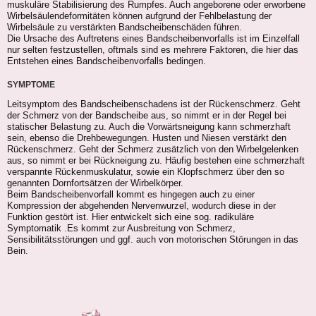
muskuläre Stabilisierung des Rumpfes. Auch angeborene oder erworbene
Wirbelsäulendeformitäten können aufgrund der Fehlbelastung der
Wirbelsäule zu verstärkten Bandscheibenschäden führen.
Die Ursache des Auftretens eines Bandscheibenvorfalls ist im Einzelfall
nur selten festzustellen, oftmals sind es mehrere Faktoren, die hier das
Entstehen eines Bandscheibenvorfalls bedingen.
SYMPTOME
Leitsymptom des Bandscheibenschadens ist der Rückenschmerz. Geht
der Schmerz von der Bandscheibe aus, so nimmt er in der Regel bei
statischer Belastung zu. Auch die Vorwärtsneigung kann schmerzhaft
sein, ebenso die Drehbewegungen. Husten und Niesen verstärkt den
Rückenschmerz. Geht der Schmerz zusätzlich von den Wirbelgelenken
aus, so nimmt er bei Rückneigung zu. Häufig bestehen eine schmerzhaft
verspannte Rückenmuskulatur, sowie ein Klopfschmerz über den so
genannten Dornfortsätzen der Wirbelkörper.
Beim Bandscheibenvorfall kommt es hingegen auch zu einer
Kompression der abgehenden Nervenwurzel, wodurch diese in der
Funktion gestört ist. Hier entwickelt sich eine sog. radikuläre
Symptomatik .Es kommt zur Ausbreitung von Schmerz,
Sensibilitätsstörungen und ggf. auch von motorischen Störungen in das
Bein.